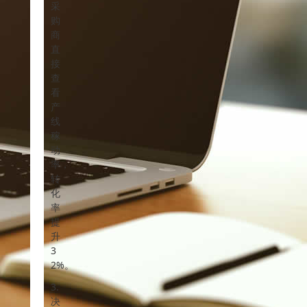
采
购
商
直
接
查
看
产
线
稼
动
率，
转
化
率
提
升
3
2%。
‌3.
决