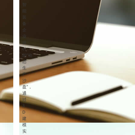
智
能
装
备
企
业
设
计
的“动
态
生
产
沙
盘”，
通
过
3
D
建
模
实