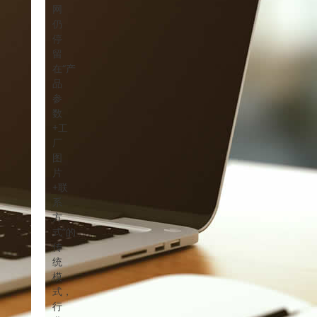
网
仍
停
留
在“产
品
参
数
+工
厂
图
片
+联
系
方
式”的
传
统
模
式，‌
行