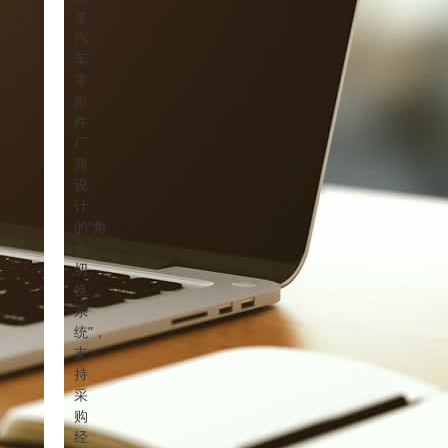
某
汽
车
零
部
件
厂
商
设
计
的“角
色
切
换
系
统”，
支
持
采
购
经