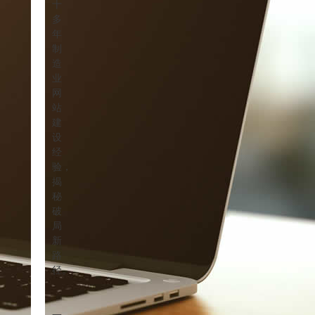
十
多
年
制
造
业
网
站
建
设
经
验，
揭
秘
破
局
新
路
径。
一、