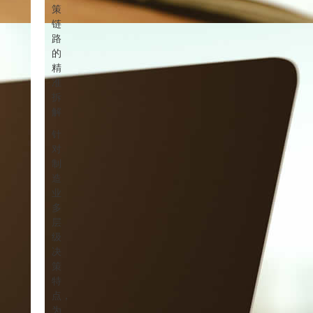
策
链
路
的
精
准
拆
解‌
针
对
制
造
业
多
层
级
决
策
特
点，
为