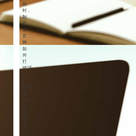
辑
时，
制
造
业
官
网
如
何
打
破“千
站
一
面”的
僵
局？
开
杰
信
息
以