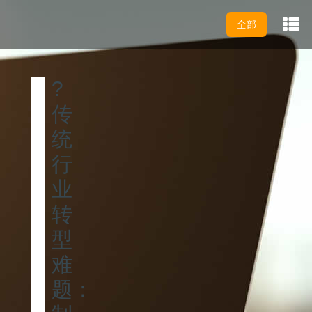
全部
?
传
统
行
业
转
型
难
题：