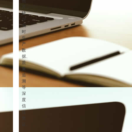
照
片，
缺
少
实
时
生
产
数
据、
质
量
追
溯
等
深
度
信
任
凭
证。