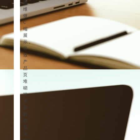
思
维
做
C
端
展
示，
导
致
产
品
页
堆
砌
技
术
参
数，
忽
视
采