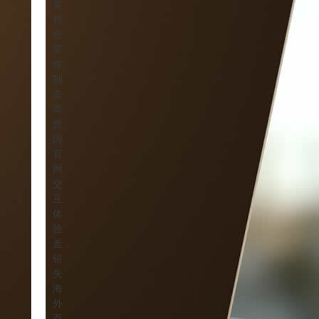
某
精
密
零
件
制
造
商
曾
因
官
网
交
互
体
验
差，
错
失
海
外
百