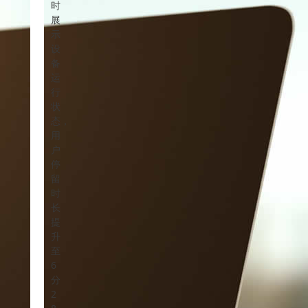
时
展
示
设
备
运
行
状
态，
用
户
停
留
时
长
提
升
至
6
分
2