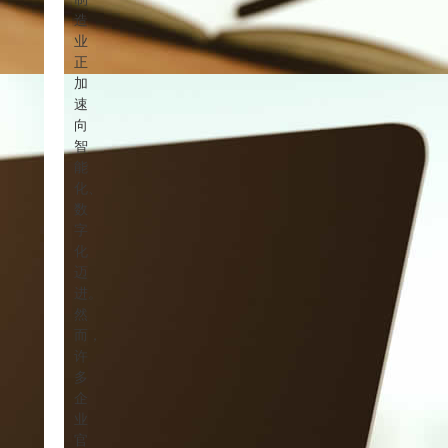
造
业
正
加
速
向
智
能
化、
数
字
化
迈
进。
然
而，
许
多
企
业
官