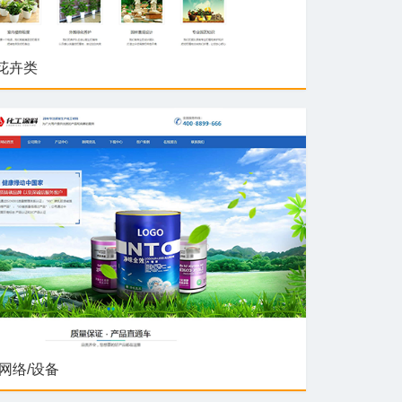
花卉类
/网络/设备