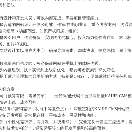
案和团队。
如果有设计和开发人员，可以内部完成。需要项目管理能力。
 选择合适的网站设计开发公司或工作室/自由职业者。重点考察案例、沟通
合同细节（功能范围、知识产权归属、维护）。
 内容是吸引用户、传达价值、实现转化的核心。投入精力创作高质量、对目标
案、图片和视频。
：‌ 网站设计要以用户为中心，确保导航清晰、加载快速、信息易找、易于操
大多数流量来自移动端，务必保证网站在手机上的体验优秀。
：‌ 从内容规划、技术实现到上线后优化，都要考虑搜索引擎友好性。
选择易于后台管理和内容更新的方式（特别是CMS），明确后续维护责任和成
选择方案
司（预算有限，需求简单）：‌ ‌无代码/低代码平台‌或‌高质量
KAIJIE CMS
模
，快速上线，成本可控。
确品牌和营销需求，功能中等复杂度）：‌ ‌深度定制的
KAIJIE CMS
网站‌或‌
定制开发项目‌ 是常见选择，平衡成本、灵活性和功能。
业务（个性化需求强，高并发，系统集成）：‌ ‌完全定制开发‌是主流选择，
队和技术架构设计，通常需要较长的开发周期和较高的预算。