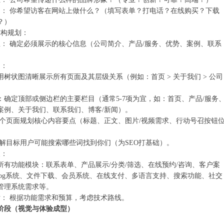
动：‌ 你希望访客在网站上做什么？（填写表单？打电话？在线购买？下载
？）
构规划：‌
息：‌ 确定必须展示的核心信息（公司简介、产品/服务、优势、案例、联系
：‌
：用树状图清晰展示所有页面及其层级关系（例如：首页 > 关于我们 > 公司
‌：确定顶部或侧边栏的主要栏目（通常5-7项为宜，如：首页、产品/服务
案例、关于我们、联系我们、博客/新闻）。
为每个页面规划核心内容要点（标题、正文、图片/视频需求、行动号召按钮
 了解目标用户可能搜索哪些词找到你们（为SEO打基础）。
：‌
有‌功能模块‌：联系表单、产品展示/分类/筛选、在线预约/咨询、客户案
Blog系统、文件下载、会员系统、在线支付、多语言支持、搜索功能、社交
管理系统需求等。
估：‌ 根据功能需求和预算，考虑技术路线。
阶段（视觉与体验成型）