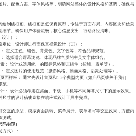
图片、配色方案、字体风格等，明确网站整体的设计风格和基调，确保与
‌
具绘制‌线框图‌。线框图是低保真原型，专注于页面布局、内容区块和信息
觉细节。确保用户体验流畅，核心信息突出，行动路径清晰。
 设计）：‌
定位，设计师进行高保真‌视觉设计（UI）‌：
统：‌ 定义主色、辅色、背景色、文字色等，符合品牌规范。
统：‌ 选择适合屏幕浏览、体现品牌气质的中英文字体组合。
元素：‌ 设计或选用统一的图标风格和UI组件（按钮、表单等）。
格：‌ 定义图片的使用规范（摄影风格、插画风格、后期处理等）。
键页面样板：‌ 通常先设计首页和1-2个典型内页（如产品页或关于我们
规范。
设计：‌ 设计必须考虑在桌面、平板、手机等不同屏幕尺寸下的显示效果。
种尺寸的设计稿或直接在响应式设计工具中完成。
可交互的‌原型，模拟页面跳转、菜单展开、表单填写等交互效果，方便内
验测试。
代码实现）
发方式）：‌