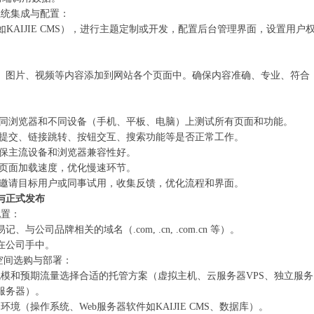
系统集成与配置：‌
如
KAIJIE CMS
），进行主题定制或开发，配置后台管理界面，设置用户
、图片、视频等内容添加到网站各个页面中。确保内容准确、专业、符合
 在不同浏览器和不同设备（手机、平板、电脑）上测试所有页面和功能。
表单提交、链接跳转、按钮交互、搜索功能等是否正常工作。
 确保主流设备和浏览器兼容性好。
测试页面加载速度，优化慢速环节。
‌ 邀请目标用户或同事试用，收集反馈，优化流程和界面。
与正式发布
置：‌
与公司品牌相关的域名（.com, .cn, .com.cn 等）。
在公司手中。
空间选购与部署：‌
规模和预期流量选择合适的托管方案（虚拟主机、云服务器VPS、独立服务
服务器）。
器环境（操作系统、Web服务器软件如
KAIJIE CMS
、数据库）。