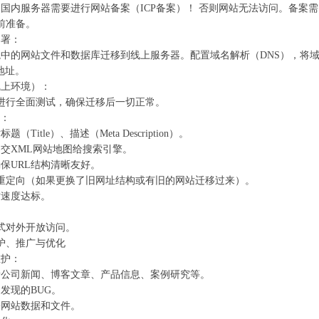
：国内服务器需要进行网站备案（ICP备案）！‌ 否则网站无法访问。备案需
前准备。
署：‌
境中的网站文件和数据库迁移到线上服务器。配置域名解析（DNS），将
地址。
线上环境）：‌
进行全面测试，确保迁移后一切正常。
：‌
（Title）、描述（Meta Description）。
提交XML网站地图给搜索引擎。
保URL结构清晰友好。
01重定向（如果更换了旧网址结构或有旧的网站迁移过来）。
站速度达标。
式对外开放访问。
护、推广与优化
护：‌
新公司新闻、博客文章、产品信息、案例研究等。
发现的BUG。
份网站数据和文件。