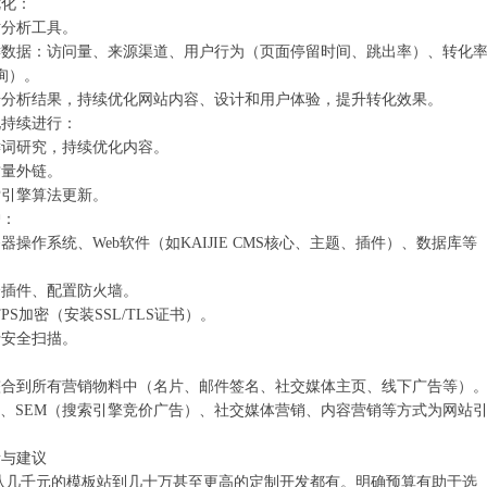
化：‌
站分析工具。
键数据：访问量、来源渠道、用户行为（页面停留时间、跳出率）、转化
询）。
据分析结果，持续优化网站内容、设计和用户体验，提升转化效果。
化持续进行：‌
键词研究，持续优化内容。
质量外链。
索引擎算法更新。
：‌
器操作系统、Web软件（如
KAIJIE CMS
核心、主题、插件）、数据库等
全插件、配置防火墙。
PS加密（安装SSL/TLS证书）。
行安全扫描。
‌
整合到所有营销物料中（名片、邮件签名、社交媒体主页、线下广告等）
EO、SEM（搜索引擎竞价广告）、社交媒体营销、内容营销等方式为网站
素与建议
‌ 从几千元的模板站到几十万甚至更高的定制开发都有。明确预算有助于选