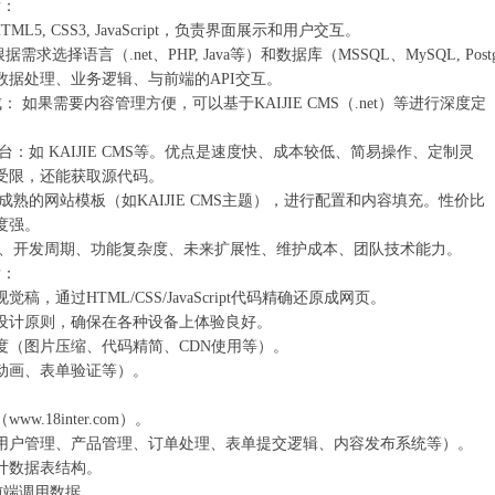
：‌
TML5, CSS3, JavaScript，负责界面展示和用户交互。
根据需求选择语言（.net、PHP, Java等）和数据库（MSSQL、MySQL, Post
负责数据处理、业务逻辑、与前端的API交互。
集成：‌ 如果需要内容管理方便，可以基于
KAIJIE CMS
（.net）等进行深度定
平台：如
KAIJIE CMS
等。优点是速度快、成本较低、简易操作、定制灵
受限，还能获取源代码。
购买成熟的网站模板（如
KAIJIE CMS
主题），进行配置和内容填充。性价比
度强。
 预算、开发周期、功能复杂度、未来扩展性、维护成本、团队技术能力。
：‌
稿，通过HTML/CSS/JavaScript代码精确还原成网页。
设计‌原则，确保在各种设备上体验良好。
度（图片压缩、代码精简、CDN使用等）。
动画、表单验证等）。
‌
w.18inter.com）。
用户管理、产品管理、订单处理、表单提交逻辑、内容发布系统等）。
计数据表结构。
前端调用数据。