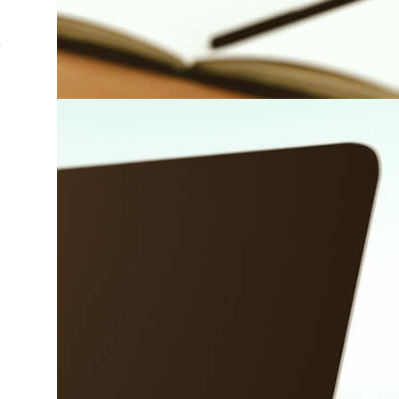
率
。
引