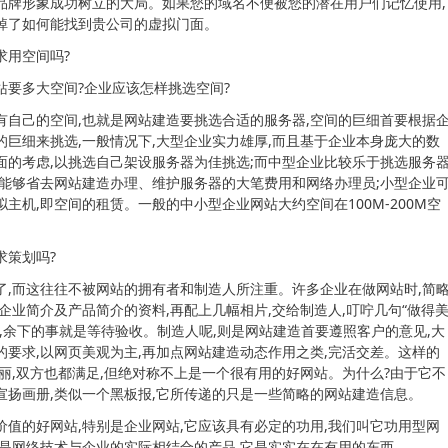
品牌形象成功树立的大局。如果您的域名不便被您的潜在用户们记忆使用,
掉了如何能找到贵公司的虚拟门面。
求用空间吗?
站要多大空间?企业应该怎样挑选空间?
有自己的空间,也就是网站建造要挑选合适的服务器,空间的巨细首要根据
的巨细来挑选,一般情况下,大型企业实力雄厚,而且基于企业本身庞大的数
面的考虑,以挑选自己架设服务器为佳挑选;而中型企业比较乐于挑选服务
就能够省去网站建造办理、维护服务器的大笔费用和网络办理员;小型企业
主机,即空间的租赁。一般的中小型企业网站大约空间在100M-200M空
求策划吗?
了,而这往往不被网站的拥有者和制造人所注重。许多企业在做网站时,简
企业简介及产品简介的资料,再配上几幅相片,交给制造人,叮咛几句“做得
话,余下的事就是等待验收。制造人呢,则是网站建造首要遵照客户的意见,大
的要求,以网页美观为主,再加点网站建造动态作用之类,完活交差。这样的
美丽,双方也都满足,但绝对称不上是一个很有用的好网站。为什么?由于它不
宣扬画册,类似一个黑板报,它所传递的只是一些简略的网站建造信息。
价值的好网站,特别是企业网站,它应该具有必定的功用,我们叫它功用型网
,是网络技术与企业的实际相结合的产品,它是实实在在有用的东西。