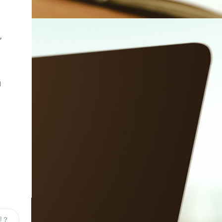
,
的
程？