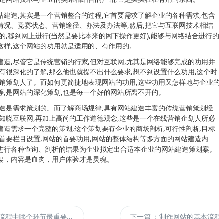
站建造,其实是一个营销整合的过程,它首要需求了解企业的各种需求,包含
情况、竞赛状态、营销途径、办法及办法等,然后,把它与互联网技术相结
的,移到网上进行(当然是要比本来的网下操作更好),能够与网络结合进行的
这样,这个网站的功用就是适用的、有作用的。
建造,尽管它是传统营销的行家,但对互联网,尤其是网络能够完成的功用并
没有很深化的了解,那么他也就提不出什么要求,想不到设置什么功用,这个时
营销策划人了。而如何更简捷地表现网站的功用,这些功用又怎样地与企业
等,是网站的深化策划,也是每一个好的网站所离不开的。
建造是需求策划的。而了解商场规律,具有网站建造丰富的传统营销策划经
的知晓互联网,再加上高尚的工作道德观念,这些是一个在线营销企划人所必
建造需求一个完整的策划,这个策划要有企业的商场剖析,可行性剖析,目标
的首要栏目设置,网站的首要功用,网站的整体结构等多方面的网站建造内
进行各种查询、剖析的结果为企业拟定出合适本企业的网站建造策划案。
架，内容是血肉，用户体验才是灵魂。
流程中哪个环节最重要？
下一篇
：制作网站的基本流